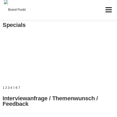
Menü
Specials
FEUERWEHR & BOS
PODCAST
ÜBER UNS
KONTAKT
1
2
3
4
5
6
7
Interviewanfrage / Themenwunsch /
Feedback