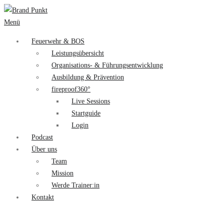
Menü
Feuerwehr & BOS
Leistungsübersicht
Organisations- & Führungsentwicklung
Ausbildung & Prävention
fireproof360°
Live Sessions
Startguide
Login
Podcast
Über uns
Team
Mission
Werde Trainer:in
Kontakt