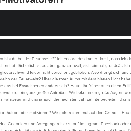
bist du bei der Feuerwehr?“ Ich erkläre das immer damit, dass ich da
n hat. Sicherlich ist es aber ganz sinnvoll, sich einmal grundsätzl
gliederschwund leider nicht verschont geblieben. Also drängt sich uns 
ich der Feuerwehr? Über die roten Autos mit dem blauen Licht haben
das bei Erwachsenen anders sein? Hattet ihr früher auch einen Bulli?
Feuerwehr ist ein ganz großer Antreiber. Wir bekommen große Augen, 
Das Fahrzeug wird uns ja auch die nächsten Jahrzehnte begleiten, das ist
iviert haben oder motivieren? Wir gehen dem mal auf den Grund… Heute
s deine Gedanken und Anregungen hierzu auf Instagram, Facebook oder
lfer erreicht, bitten wir dich um eine 5-Sterne-Bewertung auf iTunes. 