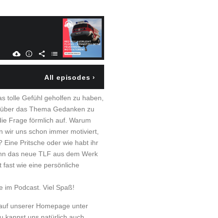
s tolle Gefühl geholfen zu haben,
ich über das Thema Gedanken zu
die Frage förmlich auf. Warum
 wir uns schon immer motiviert,
 Eine Pritsche oder wie habt ihr
wenn das neue TLF aus dem Werk
 fast wie eine persönliche
 im Podcast. Viel Spaß!
 auf unserer Homepage unter
Du kannst uns natürlich auch