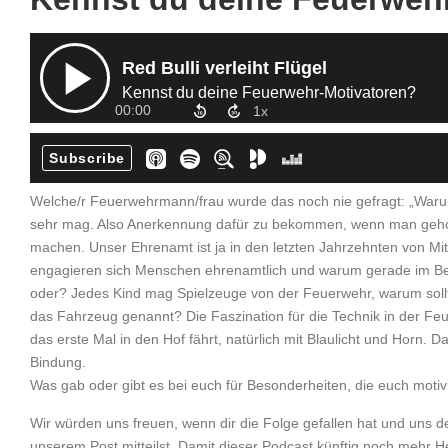
Welche/r Feuerwehrmann/frau wurde das noch nie gefragt: „Warum 
sehr mag. Also Anerkennung dafür zu bekommen, wenn man geholfe
machen. Unser Ehrenamt ist ja in den letzten Jahrzehnten von Mit
engagieren sich Menschen ehrenamtlich und warum gerade im Bere
oder? Jedes Kind mag Spielzeuge von der Feuerwehr, warum sollte 
das Fahrzeug genannt? Die Faszination für die Technik in der 
das erste Mal in den Hof fährt, natürlich mit Blaulicht und Horn. 
Bindung.
Was gab oder gibt es bei euch für Besonderheiten, die euch mot
Wir würden uns freuen, wenn dir die Folge gefallen hat und un
unserem Post mitteilst. Damit dieser Podcast künftig noch mehr He