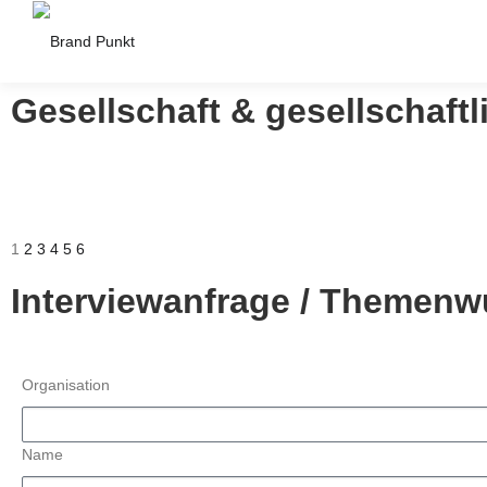
Gesellschaft & gesellschaft
1
2
3
4
5
6
Interviewanfrage / Themenw
Organisation
Name