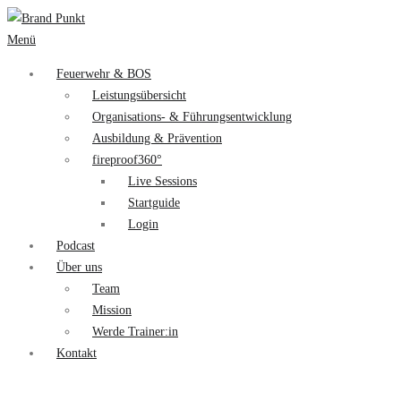
Menü
Feuerwehr & BOS
Leistungsübersicht
Organisations- & Führungsentwicklung
Ausbildung & Prävention
fireproof360°
Live Sessions
Startguide
Login
Podcast
Über uns
Team
Mission
Werde Trainer:in
Kontakt