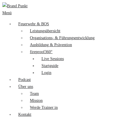
Menü
Feuerwehr & BOS
Leistungsübersicht
Organisations- & Führungsentwicklung
Ausbildung & Prävention
fireproof360°
Live Sessions
Startguide
Login
Podcast
Über uns
Team
Mission
Werde Trainer:in
Kontakt