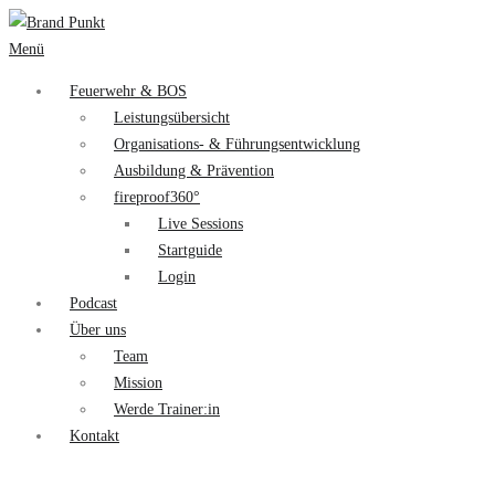
Menü
Feuerwehr & BOS
Leistungsübersicht
Organisations- & Führungsentwicklung
Ausbildung & Prävention
fireproof360°
Live Sessions
Startguide
Login
Podcast
Über uns
Team
Mission
Werde Trainer:in
Kontakt