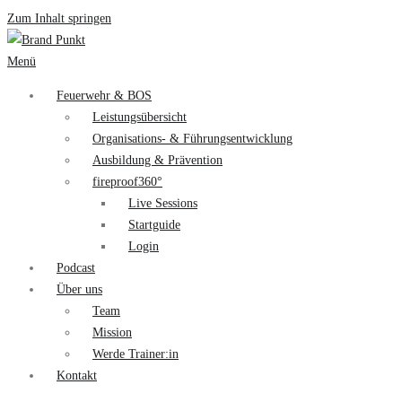
Zum Inhalt springen
Menü
Feuerwehr & BOS
Leistungsübersicht
Organisations- & Führungsentwicklung
Ausbildung & Prävention
fireproof360°
Live Sessions
Startguide
Login
Podcast
Über uns
Team
Mission
Werde Trainer:in
Kontakt