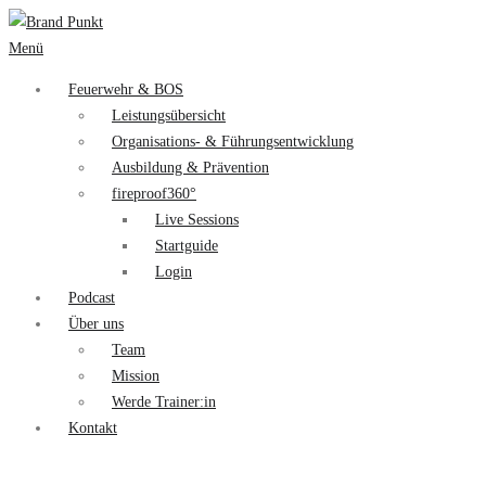
Menü
Feuerwehr & BOS
Leistungsübersicht
Organisations- & Führungsentwicklung
Ausbildung & Prävention
fireproof360°
Live Sessions
Startguide
Login
Podcast
Über uns
Team
Mission
Werde Trainer:in
Kontakt