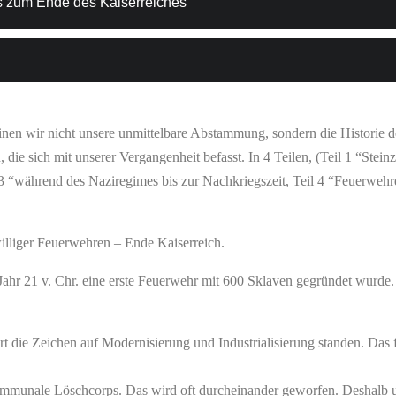
nen wir nicht unsere unmittelbare Abstammung, sondern die Historie 
die sich mit unserer Vergangenheit befasst. In 4 Teilen, (Teil 1 “Steinze
3 “während des Naziregimes bis zur Nachkriegszeit, Teil 4 “Feuerweh
williger Feuerwehren – Ende Kaiserreich.
Jahr 21 v. Chr. eine erste Feuerwehr mit 600 Sklaven gegründet wurde. Je
t die Zeichen auf Modernisierung und Industrialisierung standen. Das f
kommunale Löschcorps. Das wird oft durcheinander geworfen. Deshalb 