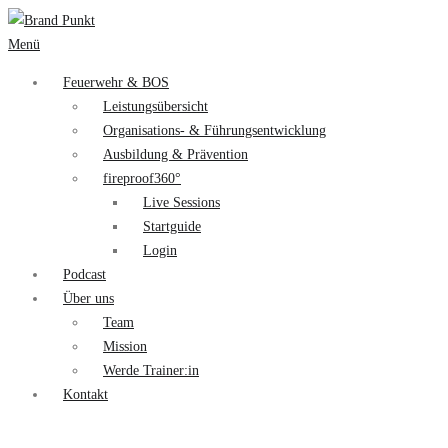
Menü
Feuerwehr & BOS
Leistungsübersicht
Organisations- & Führungsentwicklung
Ausbildung & Prävention
fireproof360°
Live Sessions
Startguide
Login
Podcast
Über uns
Team
Mission
Werde Trainer:in
Kontakt