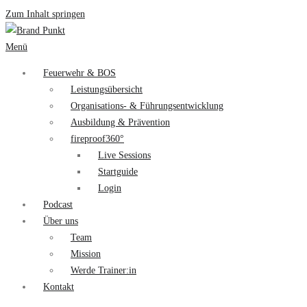
Zum Inhalt springen
Menü
Feuerwehr & BOS
Leistungsübersicht
Organisations- & Führungsentwicklung
Ausbildung & Prävention
fireproof360°
Live Sessions
Startguide
Login
Podcast
Über uns
Team
Mission
Werde Trainer:in
Kontakt