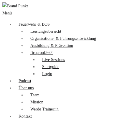
Menü
Feuerwehr & BOS
Leistungsübersicht
Organisations- & Führungsentwicklung
Ausbildung & Prävention
fireproof360°
Live Sessions
Startguide
Login
Podcast
Über uns
Team
Mission
Werde Trainer:in
Kontakt