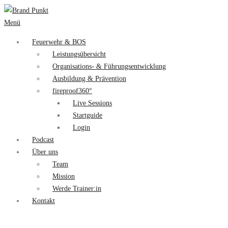
Menü
Feuerwehr & BOS
Leistungsübersicht
Organisations- & Führungsentwicklung
Ausbildung & Prävention
fireproof360°
Live Sessions
Startguide
Login
Podcast
Über uns
Team
Mission
Werde Trainer:in
Kontakt