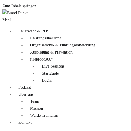
Zum Inhalt springen
Menü
Feuerwehr & BOS
Leistungsübersicht
Organisations- & Führungsentwicklung
Ausbildung & Prävention
fireproof360°
Live Sessions
Startguide
Login
Podcast
Über uns
Team
Mission
Werde Trainer:in
Kontakt