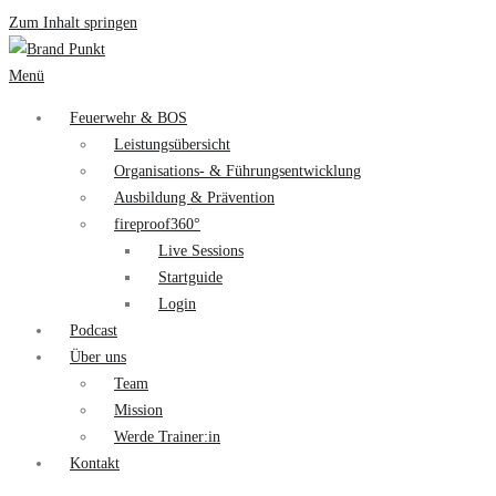
Zum Inhalt springen
Menü
Feuerwehr & BOS
Leistungsübersicht
Organisations- & Führungsentwicklung
Ausbildung & Prävention
fireproof360°
Live Sessions
Startguide
Login
Podcast
Über uns
Team
Mission
Werde Trainer:in
Kontakt