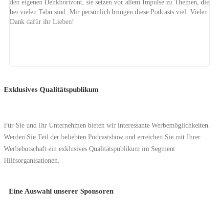
den eigenen Denkhorizont, sie setzen vor allem Impulse zu Themen, die
mic
bei vielen Tabu sind. Mir persönlich bringen diese Podcasts viel. Vielen
Ver
Dank dafür ihr Lieben!
da
meh
wah
bed
seh
Exklusives Qualitätspublikum
Für Sie und Ihr Unternehmen bieten wir interessante Werbemöglichkeiten.
Werden Sie Teil der beliebten Podcastshow und erreichen Sie mit Ihrer
Werbebotschaft ein exklusives Qualitätspublikum im Segment
Hilfsorganisationen.
Eine Auswahl unserer Sponsoren