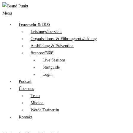
Menü
Feuerwehr & BOS
Leistungsübersicht
Organisations- & Führungsentwicklung
Ausbildung & Prävention
fireproof360°
Live Sessions
Startguide
Login
Podcast
Über uns
Team
Mission
Werde Trainer:in
Kontakt