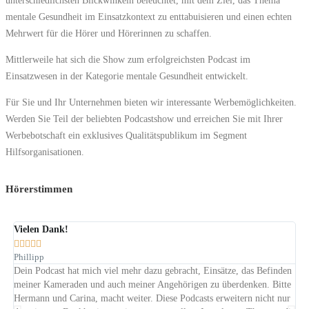
mentale Gesundheit im Einsatzkontext zu enttabuisieren und einen echten
Mehrwert für die Hörer und Hörerinnen zu schaffen.
Mittlerweile hat sich die Show zum erfolgreichsten Podcast im
Einsatzwesen in der Kategorie mentale Gesundheit entwickelt.
Für Sie und Ihr Unternehmen bieten wir interessante Werbemöglichkeiten.
Werden Sie Teil der beliebten Podcastshow und erreichen Sie mit Ihrer
Werbebotschaft ein exklusives Qualitätspublikum im Segment
Hilfsorganisationen.
Hörerstimmen
Vielen Dank!
Vi







Phillipp
Ja
Dein Podcast hat mich viel mehr dazu gebracht, Einsätze, das Befinden
Hör
meiner Kameraden und auch meiner Angehörigen zu überdenken. Bitte
Din
Hermann und Carina, macht weiter. Diese Podcasts erweitern nicht nur
150