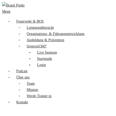
Menü
Feuerwehr & BOS
Leistungsübersicht
Organisations- & Führungsentwicklung
Ausbildung & Prävention
fireproof360°
Live Sessions
Startguide
Login
Podcast
Über uns
Team
Mission
Werde Trainer:in
Kontakt