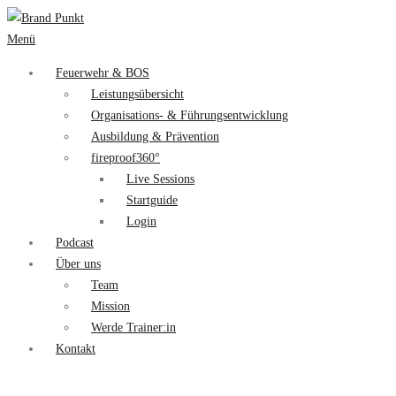
Menü
Feuerwehr & BOS
Leistungsübersicht
Organisations- & Führungsentwicklung
Ausbildung & Prävention
fireproof360°
Live Sessions
Startguide
Login
Podcast
Über uns
Team
Mission
Werde Trainer:in
Kontakt