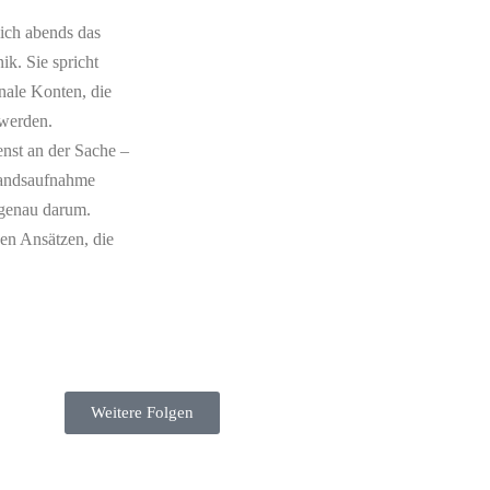
lich abends das
k. Sie spricht
ale Konten, die
 werden.
nst an der Sache –
standsaufnahme
 genau darum.
hen Ansätzen, die
Weitere Folgen