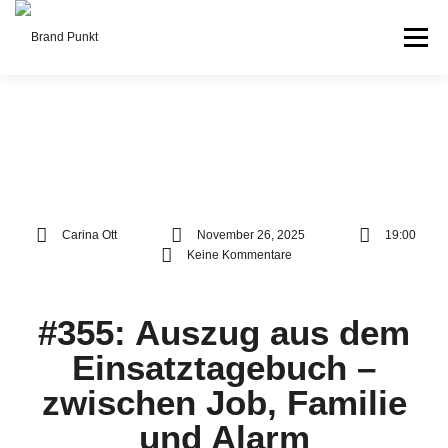
Menü
FEUERWEHR & BOS
PODCAST
ÜBER UNS
KONTAKT
Carina Ott
November 26, 2025
19:00
Keine Kommentare
#355: Auszug aus dem
Einsatztagebuch –
zwischen Job, Familie
und Alarm