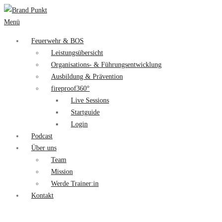
Menü
Feuerwehr & BOS
Leistungsübersicht
Organisations- & Führungsentwicklung
Ausbildung & Prävention
fireproof360°
Live Sessions
Startguide
Login
Podcast
Über uns
Team
Mission
Werde Trainer:in
Kontakt